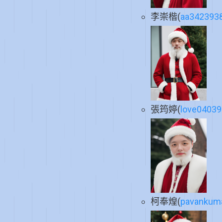
李崇楷(
aa342393
張筠婷(
love0403
柯奉煌(
pavankuma